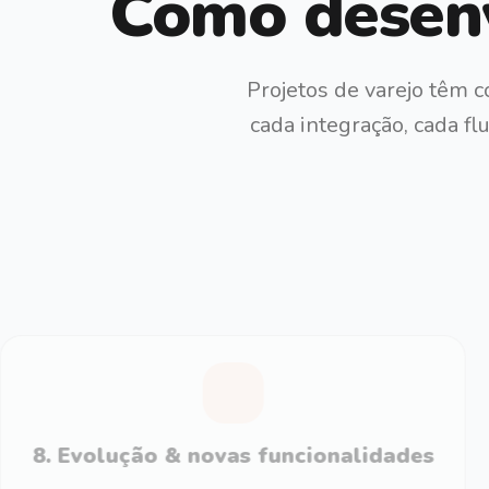
Como desenv
Projetos de varejo têm 
cada integração, cada f
8
.
Evolução & novas funcionalidades