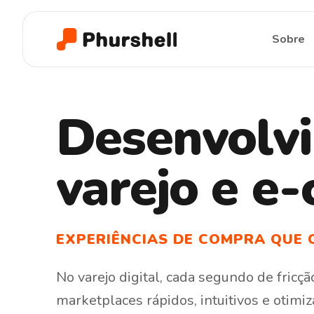
Sobre
Desenvolvi
varejo e e
EXPERIÊNCIAS DE COMPRA QUE
No
varejo
digital,
cada
segundo
de
fricçã
Varejo digital abrange toda a tecnologia que
conecta produtos a compradores
no
marketplaces
rápidos,
intuitivos
e
otimi