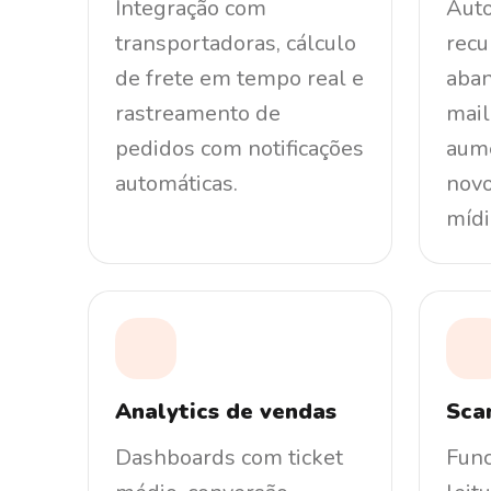
Integração com
Aut
transportadoras, cálculo
recu
de frete em tempo real e
aban
rastreamento de
mail
pedidos com notificações
aume
automáticas.
novo
mídi
Analytics de vendas
Sca
Dashboards com ticket
Func