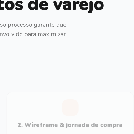
os de varejo
sso processo garante que
envolvido para maximizar
2
.
Wireframe & jornada de compra