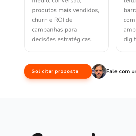
médio, conversão,
leit
produtos mais vendidos,
barr
churn e ROI de
comp
campanhas para
ambi
decisões estratégicas.
digit
Fale com u
Solicitar proposta