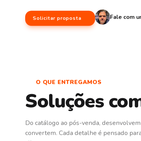
ambiente online. Inclui
e-commerce,
marketplaces, apps de compra,
programas de fidelidade
e integrações co
Fale
com
u
Solicitar proposta
ERP e logística — do catálogo ao pós-venda.
O QUE ENTREGAMOS
Soluções comp
Do catálogo ao pós-venda, desenvolve
convertem. Cada detalhe é pensado para r