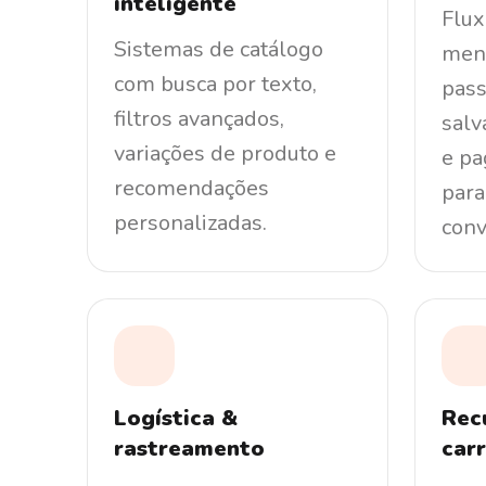
inteligente
Flux
Sistemas de catálogo
men
com busca por texto,
pass
filtros avançados,
salv
variações de produto e
e pa
recomendações
para
personalizadas.
conv
Logística &
Rec
rastreamento
car