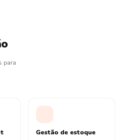
ão
s para
it
Gestão de estoque