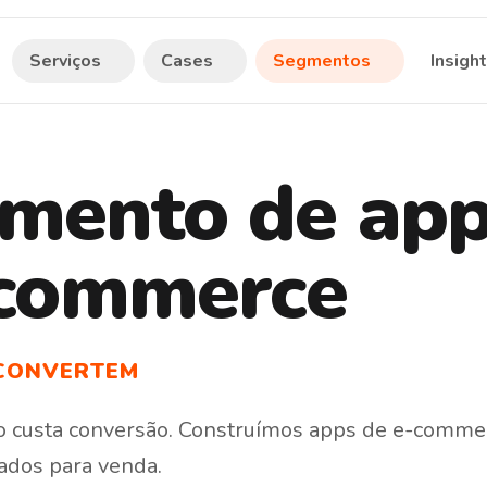
Serviços
Cases
Segmentos
Insigh
mento de app
-commerce
 CONVERTEM
o
custa
conversão.
Construímos
apps
de
e-comme
zados
para
venda.