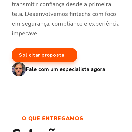
transmitir
confiança
desde
a
primeira
tela.
Desenvolvemos
fintechs
com
foco
em
segurança,
compliance
e
experiência
impecável.
Fintech é o segmento que aplica
tecnologia ao
mercado financeiro
para criar produtos mais
Solicitar proposta
rápidos, acessíveis e inteligentes. Inclui
carteiras
digitais, plataformas de investimento, crédito,
Fale
com
um
especialista
agora
pagamentos e open finance
— experiências que
substituem o banco tradicional.
O QUE ENTREGAMOS