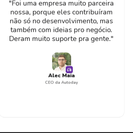
Phurshell é exatamente isso.
Uma empresa cheia de ideias
impressionantes, com uma
equipe batalhadora e
extremamente dedicada, é o
melhor: sempre disposta a
ajudar de verdade.
"
Amanda Bernardes
Fundadora do Diag